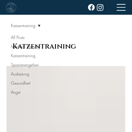
Katzentraining
All Posts
Katzentraining
Medical Training
Katzentraining
Spazierengehen
Auslastung
Gesundheit
Angst