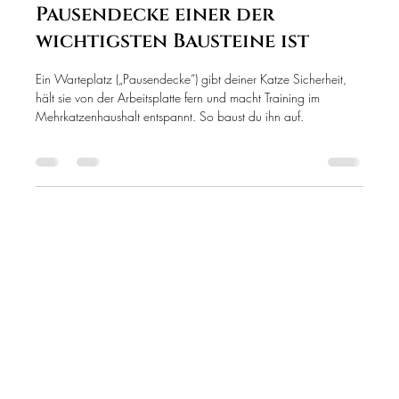
Janni
12. Juli
5 Min. Lesezeit
Warteplatz-Training für
Katzen: Warum die
Pausendecke einer der
wichtigsten Bausteine ist
Ein Warteplatz („Pausendecke“) gibt deiner Katze Sicherheit,
hält sie von der Arbeitsplatte fern und macht Training im
Mehrkatzenhaushalt entspannt. So baust du ihn auf.