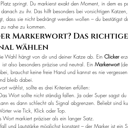
 Platz springt. Du markierst exakt den Moment, in dem es pa
danach zu ihr. Das hilft besonders bei vorsichtigen Katzen,
igt, dass sie nicht bedrängt werden wollen – du bestätigst da
n zu nahe zu kommen.
er Markerwort? Das richtige
nal wählen
 die Wahl hängt von dir und deiner Katze ab. Ein 
Clicker
 er
 ist also besonders präzise und neutral. Ein 
Markerwort
 (de
i, brauchst keine freie Hand und kannst es nie vergessen.
und bleib dabei.
 wählst, sollte es drei Kriterien erfüllen:
Das Wort sollte nicht ständig fallen. Ja oder Super sagst d
kann es dann schlecht als Signal abgrenzen. Beliebt sind ku
rter wie Tick, Klick oder Top.
 Wort markiert präziser als ein langer Satz.
fall und Lautstärke möglichst konstant – der Marker ist ein S