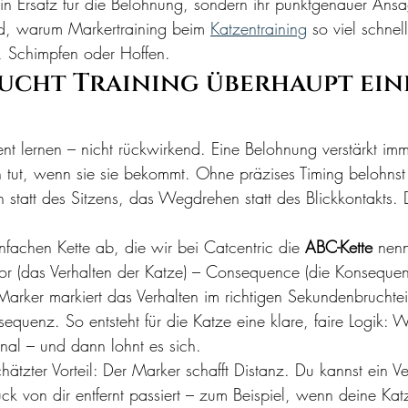
ein Ersatz für die Belohnung, sondern ihr punktgenauer Ansa
nd, warum Markertraining beim 
Katzentraining
 so viel schnel
n, Schimpfen oder Hoffen.
ucht Training überhaupt ein
t lernen – nicht rückwirkend. Eine Belohnung verstärkt im
tut, wenn sie sie bekommt. Ohne präzises Timing belohnst 
 statt des Sitzens, das Wegdrehen statt des Blickkontakts. 
.
einfachen Kette ab, die wir bei Catcentric die 
ABC-Kette
 nenn
ior (das Verhalten der Katze) – Consequence (die Konseque
arker markiert das Verhalten im richtigen Sekundenbruchtei
sequenz. So entsteht für die Katze eine klare, faire Logik: 
gnal – und dann lohnt es sich.
chätzter Vorteil: Der Marker schafft Distanz. Du kannst ein Ve
ck von dir entfernt passiert – zum Beispiel, wenn deine Katz