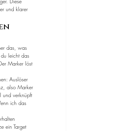
ger. Diese 
ler und klarer 
en 
mer das, was 
du leicht das 
Der Marker löst 
en: Auslöser 
nz, also Marker 
l und verknüpft 
Wenn ich das 
rhalten 
e ein Target 