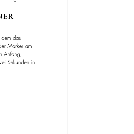
ner 
 dem das 
 der Marker am 
Am Anfang, 
wei Sekunden in 