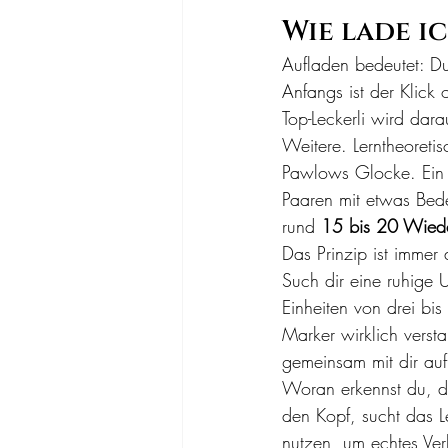
Wie lade i
Aufladen bedeutet: Du
Anfangs ist der Klick
Top-Leckerli wird dar
Weitere. Lerntheoretis
Pawlows Glocke. Ein u
Paaren mit etwas Bede
rund 
15 bis 20 Wied
Das Prinzip ist immer 
Such dir eine ruhige 
Einheiten von drei bis
Marker wirklich versta
gemeinsam mit dir auf
Woran erkennst du, da
den Kopf, sucht das L
nutzen, um echtes Ve