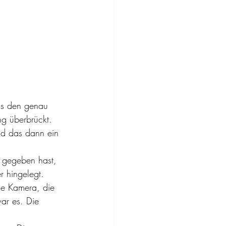
das den genau 
ng überbrückt. 
und das dann ein 
d gegeben hast, 
r hingelegt. 
ne Kamera, die 
ar es. Die 