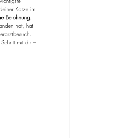
ichtigste 
deiner Katze im 
ine Belohnung.
anden hat, hat 
ierarztbesuch.
 Schritt mit dir – 