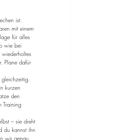
echen ist. 
aren mit einem 
age für alles 
ip wie bei 
 wiederholtes 
. Plane dafür 
 gleichzeitig. 
in kurzen 
Katze den 
m Training 
bst – sie dreht 
d du kannst ihn 
en wir genau 