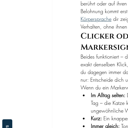
berührt oder auf ihren
Belohnung kommt erst 
Körpersprache
 dir ze
Verhalten, ohne ihne
Clicker od
Markersig
Beides funktioniert –
exakt denselben Klick,
du dagegen immer dabe
nur: Entscheide dich 
Wenn du ein Markerwort
Im Alltag selten: 
Tag – die Katze 
ungewöhnliche Wö
Kurz: 
Ein knappes
Immer gleich: 
Ton