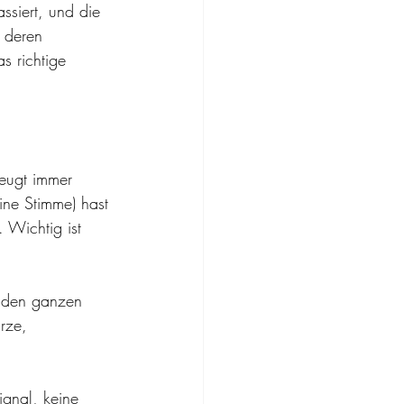
ssiert, und die 
 deren 
s richtige 
 
zeugt immer 
ine Stimme) hast 
 Wichtig ist 
u den ganzen 
rze, 
ignal, keine 