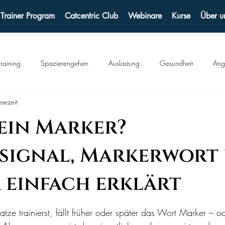
 Trainer Program
Catcentric Club
Webinare
Kurse
Über u
raining
Spazierengehen
Auslastung
Gesundheit
Ang
sezeit
 ein Marker?
signal, Markerwort
 einfach erklärt
tze trainierst, fällt früher oder später das Wort Marker – o