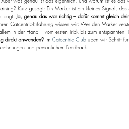
. Aber was genau ist das eigentlich, und warum ist es das w
ining? Kurz gesagt: Ein Marker ist ein kleines Signal, das 
t sagt: 
Ja, genau das war richtig – dafür kommt gleich de
hren Catcentric-Erfahrung wissen wir: Wer den Marker verst
 allem in der Hand – vom ersten Trick bis zum entspannten T
ing direkt anwenden? 
Im 
Catcentric Club
 üben wir Schritt für
ufzeichnungen und persönlichem Feedback.