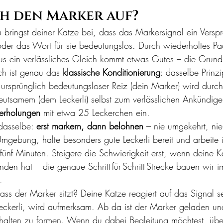
ch den Marker auf?
 bringst deiner Katze bei, dass das Markersignal ein Verspr
 oder das Wort für sie bedeutungslos. Durch wiederholtes Pa
aus ein verlässliches Gleich kommt etwas Gutes – die Grundl
ch ist genau das 
klassische Konditionierung
: dasselbe Prinz
rsprünglich bedeutungsloser Reiz (dein Marker) wird durch
utsamem (dem Leckerli) selbst zum verlässlichen Ankündiger
erholungen
 mit etwa 25 Leckerchen ein.
dasselbe: 
erst markern, dann belohnen
 – nie umgekehrt, nie
Umgebung, halte besonders gute Leckerli bereit und arbeite 
 fünf Minuten. Steigere die Schwierigkeit erst, wenn deine 
nden hat – die genaue Schritt-für-Schritt-Strecke bauen wir i
.
ss der Marker sitzt? Deine Katze reagiert auf das Signal sel
eckerli, wird aufmerksam. Ab da ist der Marker geladen un
rhalten zu formen. Wenn du dabei Begleitung möchtest, üb