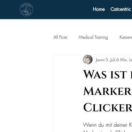
Home
Catcentric
All Posts
Medical Training
Katzent
Janni
5. Juli
6 Min. Le
Was ist
Marker
Clicker
Wenn du mit deiner Ka