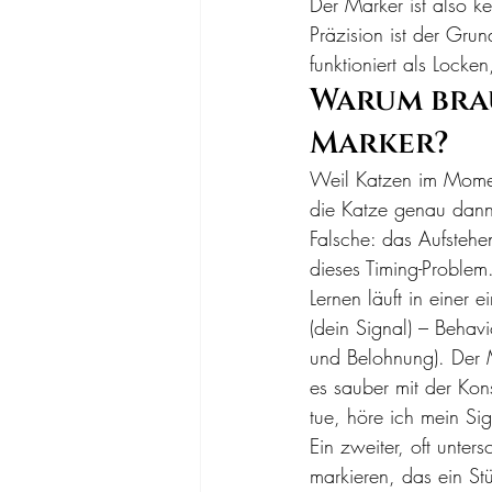
Der Marker ist also k
Präzision ist der Gru
funktioniert als Locke
Warum bra
Marker?
Weil Katzen im Momen
die Katze genau dann 
Falsche: das Aufstehen
dieses Timing-Problem
Lernen läuft in einer 
(dein Signal) – Behav
und Belohnung). Der M
es sauber mit der Kon
tue, höre ich mein Si
Ein zweiter, oft unters
markieren, das ein Stü