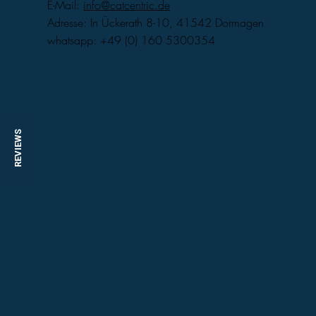
E-Mail:
info@catcentric.de
Adresse: In Ückerath 8-10, 41542 Dormagen
whatsapp: +49 (0) 160 5300354
REVIEWS