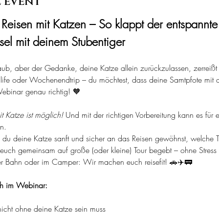
 event
Reisen mit Katzen – So klappt der entspannte
el mit deinem Stubentiger
ub, aber der Gedanke, deine Katze allein zurückzulassen, zerreißt
life oder Wochenendtrip – du möchtest, dass deine Samtpfote mit d
Webinar genau richtig! 🧡
t Katze ist möglich!
 Und mit der richtigen Vorbereitung kann es für
n.
 du deine Katze sanft und sicher an das Reisen gewöhnst, welche Tr
 euch gemeinsam auf große (oder kleine) Tour begebt – ohne Stres
er Bahn oder im Camper: Wir machen euch reisefit! 🚗✈️🚃
ch im Webinar:
cht ohne deine Katze sein muss