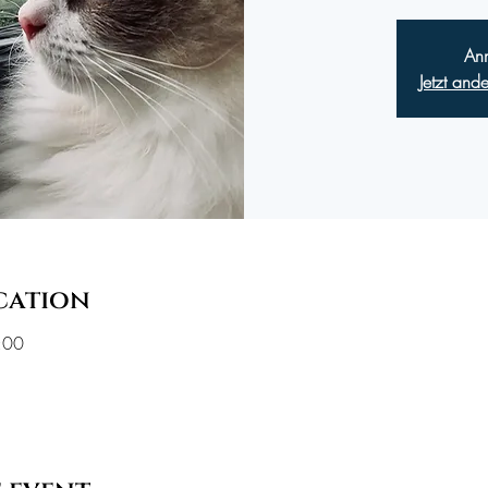
An
Jetzt and
cation
:00