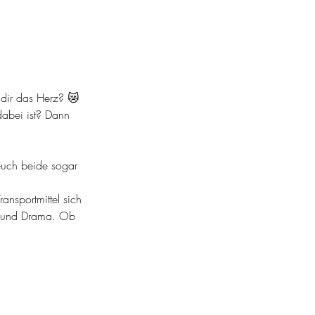
 
 dir das Herz? 😿
abei ist? Dann 
 euch beide sogar 
ansportmittel sich 
s und Drama. Ob 