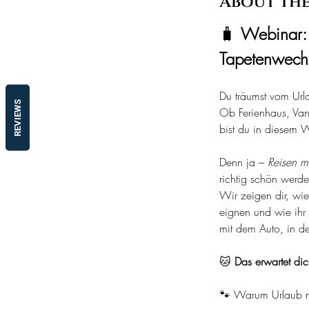
About the
🧳 
Webinar: 
Tapetenwechs
Du träumst vom Urla
REVIEWS
Ob Ferienhaus, Van
bist du in diesem 
Denn ja – 
Reisen mi
richtig schön werde
Wir zeigen dir, wie
eignen und wie ihr
mit dem Auto, in d
🐱 
Das erwartet di
🐾 Warum Urlaub ni