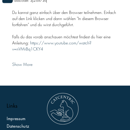
Passcode: zJ2ox7zq
Du kannst ganz einfach über den Browser teilnehmen. Einfach 
auf den Link klicken und dann wählen "In diesem Browser 
fortfahren" und du wirst durchgeführt.
Falls du das vorab anschauen möchtest findest du hier eine 
Anleitung: 
https://www.youtube.com/watch?
v=nVMrBq1CKY4
Show More
Links
Impressum
Datenschutz