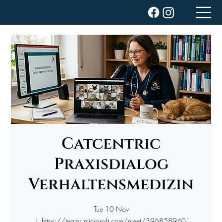
Catcentric
Praxisdialog
Verhaltensmedizin
Tue 10 Nov
  |  
https://teams.microsoft.com/meet/3968589401