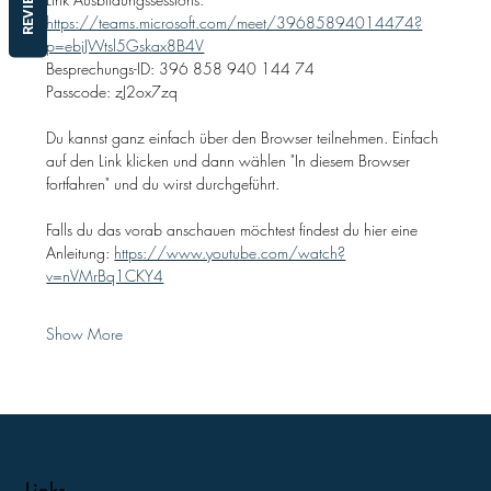
REVIEWS
https://teams.microsoft.com/meet/39685894014474?
p=ebiJWtsl5Gskax8B4V
Besprechungs-ID: 396 858 940 144 74
Passcode: zJ2ox7zq
Du kannst ganz einfach über den Browser teilnehmen. Einfach 
auf den Link klicken und dann wählen "In diesem Browser 
fortfahren" und du wirst durchgeführt.
Falls du das vorab anschauen möchtest findest du hier eine 
Anleitung: 
https://www.youtube.com/watch?
v=nVMrBq1CKY4
Show More
Links