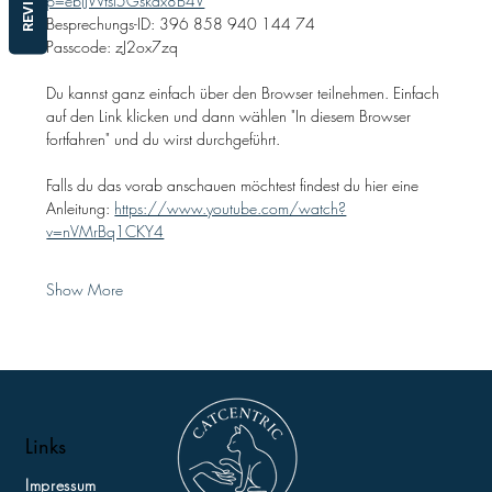
REVIEWS
p=ebiJWtsl5Gskax8B4V
Besprechungs-ID: 396 858 940 144 74
Passcode: zJ2ox7zq
Du kannst ganz einfach über den Browser teilnehmen. Einfach 
auf den Link klicken und dann wählen "In diesem Browser 
fortfahren" und du wirst durchgeführt.
Falls du das vorab anschauen möchtest findest du hier eine 
Anleitung: 
https://www.youtube.com/watch?
v=nVMrBq1CKY4
Show More
Links
Impressum