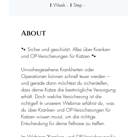
1 Week
1 Step
Week
Step
1
1
About
🐾 Sicher und geschützt: Alles über Kranken-
und OP-Versicherungen für Katzen 🐾
Unvorhergesehene Krankheiten oder
Operationen können schnell teuer werden –
und gerade dann möchtest du sicherstellen,
dass deine Katze die bestmögliche Versorgung
erhält. Doch welche Versicherung ist die
richtige? In unserem Webinar erfährst du, was
du über Kranken- und OP-Versicherungen für
Katzen wissen musst, um die richtige
Entscheidung für deine Fellnase zu treffen.
Im Webinar "Kranken- und OP-Versicherung für