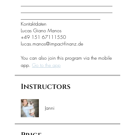
______________________________________
______________________________________
_________________________________
Kontaktdaten
Lucas Giano Manos
+49 151 67111550
lucas.manos@impact-finanz.de
You can also join this program via the mobile
app.
Go to the app
Instructors
Janni