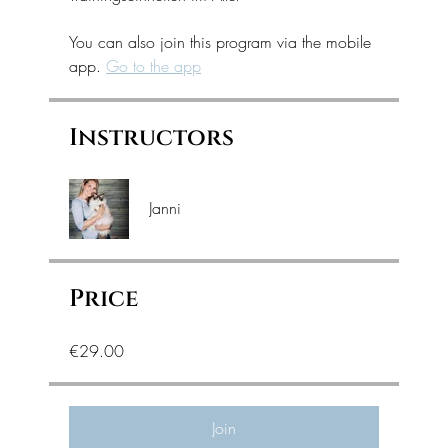
You can also join this program via the mobile
app.
Go to the app
Instructors
Janni
Price
€29.00
Join