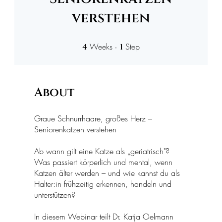
verstehen
4 Weeks
1 Step
Weeks
Step
4
1
About
Graue Schnurrhaare, großes Herz –
Seniorenkatzen verstehen
Ab wann gilt eine Katze als „geriatrisch"?
Was passiert körperlich und mental, wenn
Katzen älter werden – und wie kannst du als
Halter:in frühzeitig erkennen, handeln und
unterstützen?
In diesem Webinar teilt Dr. Katja Oelmann