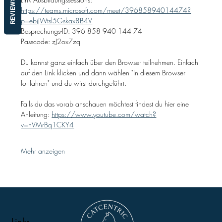
REVIEWS
https://teams.microsoft.com/meet/39685894014474?
p=ebiJWtsl5Gskax8B4V
Besprechungs-ID: 396 858 940 144 74
Passcode: zJ2ox7zq
Du kannst ganz einfach über den Browser teilnehmen. Einfach 
auf den Link klicken und dann wählen "In diesem Browser 
fortfahren" und du wirst durchgeführt.
Falls du das vorab anschauen möchtest findest du hier eine 
Anleitung: 
https://www.youtube.com/watch?
v=nVMrBq1CKY4
Mehr anzeigen
Links