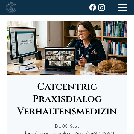
Catcentric
Praxisdialog
Verhaltensmedizin
Di., 08. Sept.
  |  
https://teams.microsoft.com/meet/3968589401