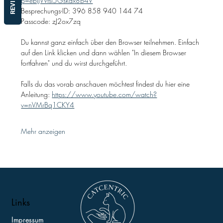
REVIEWS
p=ebiJWtsl5Gskax8B4V
Besprechungs-ID: 396 858 940 144 74
Passcode: zJ2ox7zq
Du kannst ganz einfach über den Browser teilnehmen. Einfach 
auf den Link klicken und dann wählen "In diesem Browser 
fortfahren" und du wirst durchgeführt.
Falls du das vorab anschauen möchtest findest du hier eine 
Anleitung: 
https://www.youtube.com/watch?
v=nVMrBq1CKY4
Mehr anzeigen
Links
Impressum