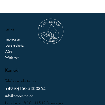
Links
Impressum
Datenschutz
AGB
Widerruf
Kontakt
Telefon + whatsapp:
+49 (0)160 5300354
info@catcentric.de
In Ückerath 8-10, 41542 Dormagen