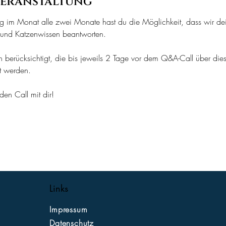
Veranstaltung
 im Monat alle zwei Monate hast du die Möglichkeit, dass wir de
 und Katzenwissen beantworten.
 berücksichtigt, die bis jeweils 2 Tage vor dem Q&A-Call über dies
t werden.
den Call mit dir!
Links
Impressum
Datenschutz