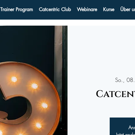
 Trainer Program
Catcentric Club
Webinare
Kurse
Über u
So., 08.
Catcen
An
Jetzt and