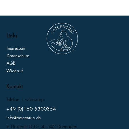
Links
Impressum
Datenschutz
AGB
Widerruf
Kontakt
Telefon + whatsapp:
+49 (0)160 5300354
info@catcentric.de
In Ückerath 8-10, 41542 Dormagen