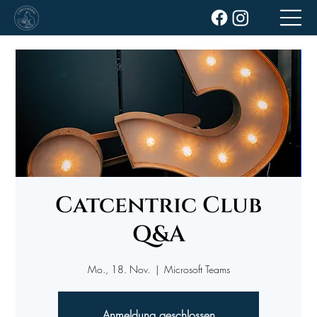
Catcentric Club
Q&A
Mo., 18. Nov.
  |  
Microsoft Teams
Anmeldung geschlossen