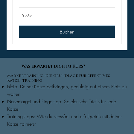
15 Min.
Buchen
Was erwartet dich im Kurs?
Markertraining: Die Grundlage für effektives
Katzentraining
Bleib: Deiner Katze beibringen, geduldig auf einem Platz zu
warten
Nasentarget und Fingertipp: Spielerische Tricks für jede
Katze
Trainingstipps: Wie du stressfrei und erfolgreich mit deiner
Katze trainierst