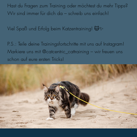
Hast du Fragen zum Training oder möchtest du mehr Tipps?
Wir sind immer für dich da – schreib uns einfach!
Viel Spaß und Erfolg beim Katzentraining! 🐱✨
P.S.: Teile deine Trainingsfortschritte mit uns auf Instagram!
Markiere uns mit @catcentric_cattraining – wir freuen uns
schon auf eure ersten Tricks!​