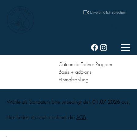
Unverbindlich sprechen
Anmelden
Catcentric Trainer Program
Basis + add-ons
Einmalzahlung
Wähle als Startdatum bitte unbedingt den
01.07.2026
aus.
Hier findest du auch nochmal die
AGB
.